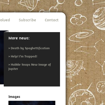
volved
Subscribe
Contact
More news:
>
Death by Spaghettification
>
Help! I’m Trapped!
>
Hubble Snaps New Image of
Jupiter
Images