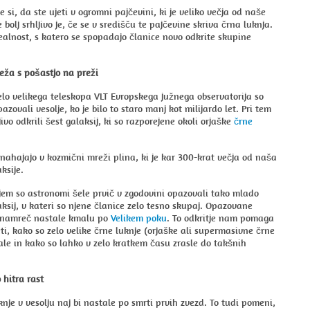
e si, da ste ujeti v ogromni pajčevini, ki je veliko večja od naše
 bolj srhljivo je, če se v središču te pajčevine skriva črna luknja.
realnost, s katero se spopadajo članice novo odkrite skupine
ža s pošastjo na preži
lo velikega teleskopa VLT Evropskega južnega observatorija so
azovali vesolje, ko je bilo to staro manj kot milijardo let. Pri tem
ivo odkrili šest galaksij, ki so razporejene okoli orjaške
črne
 nahajajo v kozmični mreži plina, ki je kar 300-krat večja od naša
ksije.
jem so astronomi šele prvič v zgodovini opazovali tako mlado
ksij, v kateri so njene članice zelo tesno skupaj. Opazovane
o namreč nastale kmalu po
Velikem poku
. To odkritje nam pomaga
ti, kako so zelo velike črne luknje (orjaške ali supermasivne črne
ale in kako so lahko v zelo kratkem času zrasle do takšnih
 hitra rast
knje v vesolju naj bi nastale po smrti prvih zvezd. To tudi pomeni,