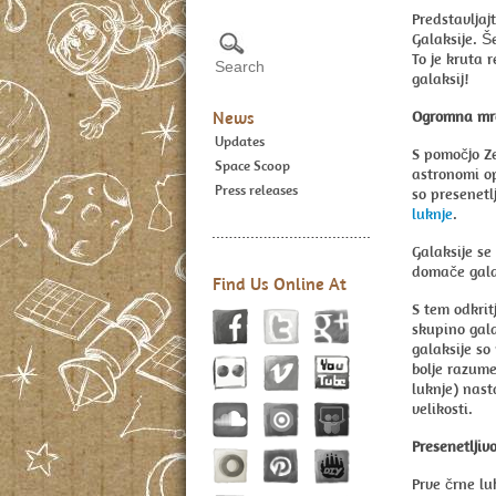
Predstavljajt
Galaksije. Še
To je kruta 
galaksij!
Ogromna mre
News
Updates
S pomočjo Ze
Space Scoop
astronomi op
Press releases
so presenetlj
luknje
.
Galaksije se
domače gala
Find Us Online At
S tem odkrit
skupino gala
galaksije s
bolje razume
luknje) nast
velikosti.
Presenetljivo
Prve črne lu