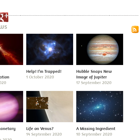
ews
Help! I’m Trapped!
Hubble Snaps New
ation
1 October 2020
Image of Jupiter
2020
17 September 2020
lanetary
Life on Venus?
A Missing Ingredient
14 September 2020
10 September 2020
r 2020