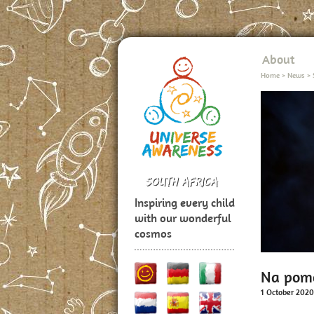
About
Home
>
News
>
Inspiring every child
with our wonderful
cosmos
Na pomo
1 October 2020