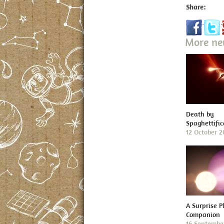
Share:
More n
Death by
Spaghettific
12 October 
A Surprise P
Companion
16 Septembe