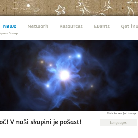
News
Network
Resources
Events
Get in
Space Scoop
Click to see full image
č! V naši skupini je pošast!
Languages