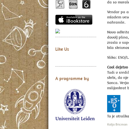
da so morale
Vendar pa as
mladem vesol
nahranile.
Novo odkrita
dovolj plina
zrasla v sup
bila skrivn
Like Us
Slika: ESO/L
Cool dejstvo
Tudi v sredi
skrbi, do nj
A programme by
Sonca. Verja
milijonkrat 
To je otrošk
Katja Bricman