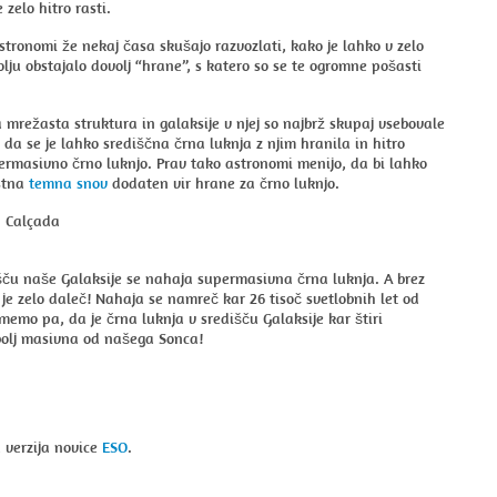
 zelo hitro rasti.
tronomi že nekaj časa skušajo razvozlati, kako je lahko v zelo
ju obstajalo dovolj “hrane”, s katero so se te ogromne pošasti
 mrežasta struktura in galaksije v njej so najbrž skupaj vsebovale
, da se je lahko središčna črna luknja z njim hranila in hitro
ermasivno črno luknjo. Prav tako astronomi menijo, da bi lahko
ostna
temna snov
dodaten vir hrane za črno luknjo.
. Calçada
šču naše Galaksije se nahaja supermasivna črna luknja. A brez
e je zelo daleč! Nahaja se namreč kar 26 tisoč svetlobnih let od
memo pa, da je črna luknja v središču Galaksije kar štiri
bolj masivna od našega Sonca!
a verzija novice
ESO
.