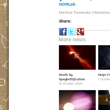
NOIRLab
.
Martina Tremenda (Valentina
Share:
More news
Death by
Help! I
Spaghettification
1 Octob
12 October 2020