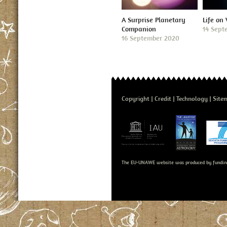
A Surprise Planetary
Life on
Companion
14 Sept
16 September 2020
Copyright
Credit
Technology
Site
The EU-UNAWE website was produced by fundin